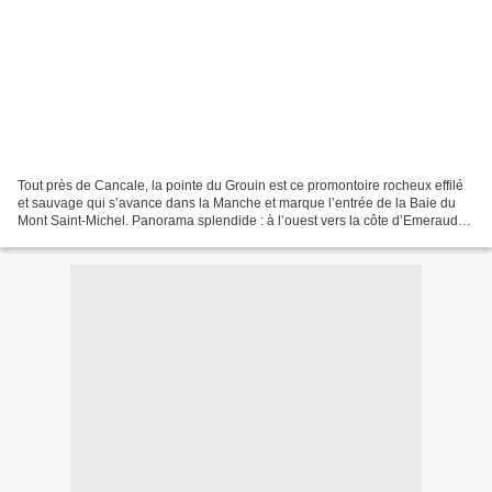
Tout près de Cancale, la pointe du Grouin est ce promontoire rocheux effilé
et sauvage qui s’avance dans la Manche et marque l’entrée de la Baie du
Mont Saint-Michel. Panorama splendide : à l’ouest vers la côte d’Emeraude
en direction de Saint-Malo ;...