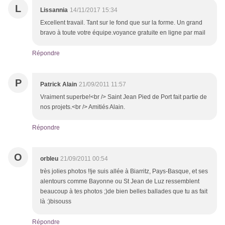
L
Lissannia
14/11/2017 15:34
Excellent travail. Tant sur le fond que sur la forme. Un grand
bravo à toute votre équipe.voyance gratuite en ligne par mail
Répondre
P
Patrick Alain
21/09/2011 11:57
Vraiment superbe!<br /> Saint Jean Pied de Port fait partie de
nos projets.<br /> Amitiés Alain.
Répondre
O
orbleu
21/09/2011 00:54
très jolies photos !!je suis allée à Biarritz, Pays-Basque, et ses
alentours comme Bayonne ou St Jean de Luz ressemblent
beaucoup à tes photos ;)de bien belles ballades que tu as fait
là :)bisouss
Répondre