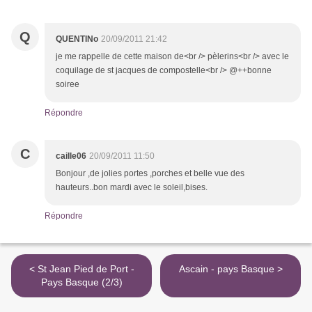
Q
QUENTINo
20/09/2011 21:42
je me rappelle de cette maison de<br /> pèlerins<br /> avec le
coquilage de st jacques de compostelle<br /> @++bonne
soiree
Répondre
C
caille06
20/09/2011 11:50
Bonjour ,de jolies portes ,porches et belle vue des
hauteurs..bon mardi avec le soleil,bises.
Répondre
< St Jean Pied de Port -
Ascain - pays Basque >
Pays Basque (2/3)