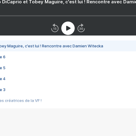
 DiCaprio et Tobey Maguire, c'est lui ! Rencontre avec Dam
bey Maguire, c'est lui ! Rencontre avec Damien Witecka
e 6
e 5
e 4
e 3
s créatrices de la VF !
e 2
e 1
e Mektoub My Love arrive enfin ! Rencontre avec Shaïn Boumedine et Sal