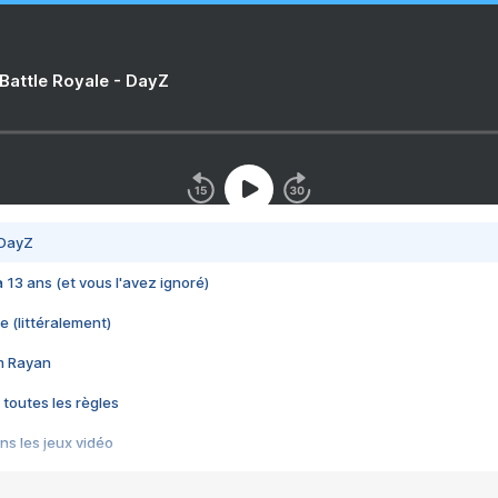
 Battle Royale - DayZ
 DayZ
 a 13 ans (et vous l'avez ignoré)
e (littéralement)
im Rayan
 toutes les règles
s les jeux vidéo
us choquant de Rockstar ? - Le scandale BULLY