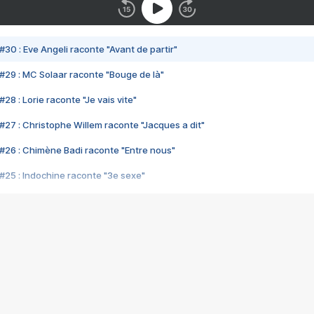
#30 : Eve Angeli raconte "Avant de partir"
#29 : MC Solaar raconte "Bouge de là"
28 : Lorie raconte "Je vais vite"
#27 : Christophe Willem raconte "Jacques a dit"
#26 : Chimène Badi raconte "Entre nous"
#25 : Indochine raconte "3e sexe"
#24 : Zaho raconte "C'est chelou"
#23 : Patrick Bruel raconte "Au café des délices"
#22 : Kyo raconte "Le chemin"
#21 : Nolwenn Leroy raconte "Cassé"
#20 : Patrick Hernandez raconte "Born to be alive"