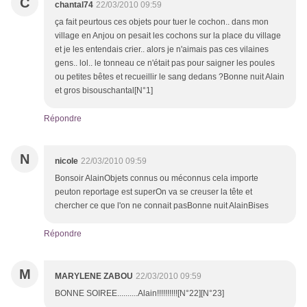
C
chantal74
22/03/2010 09:59
ça fait peurtous ces objets pour tuer le cochon.. dans mon
village en Anjou on pesait les cochons sur la place du village
et je les entendais crier.. alors je n'aimais pas ces vilaines
gens.. lol.. le tonneau ce n'était pas pour saigner les poules
ou petites bêtes et recueillir le sang dedans ?Bonne nuit Alain
et gros bisouschantal[N°1]
Répondre
N
nicole
22/03/2010 09:59
Bonsoir AlainObjets connus ou méconnus cela importe
peuton reportage est superOn va se creuser la tête et
chercher ce que l'on ne connait pasBonne nuit AlainBises
Répondre
M
MARYLENE ZABOU
22/03/2010 09:59
BONNE SOIREE..........Alain!!!!!!!!!![N°22][N°23]