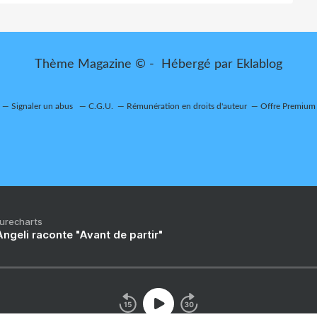
Thème Magazine © - Hébergé par
Eklablog
Signaler un abus
C.G.U.
Rémunération en droits d'auteur
Offre Premium
Purecharts
ngeli raconte "Avant de partir"