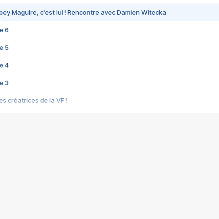
bey Maguire, c'est lui ! Rencontre avec Damien Witecka
e 6
e 5
e 4
e 3
s créatrices de la VF !
e 2
e 1
e Mektoub My Love arrive enfin ! Rencontre avec Shaïn Boumedine et Sal
i : après Toni en famille
elle réalise le bouleversant Dites lui que je l'aime
ais ! Rencontre autour de Vie privée de Rebecca Zlotowski