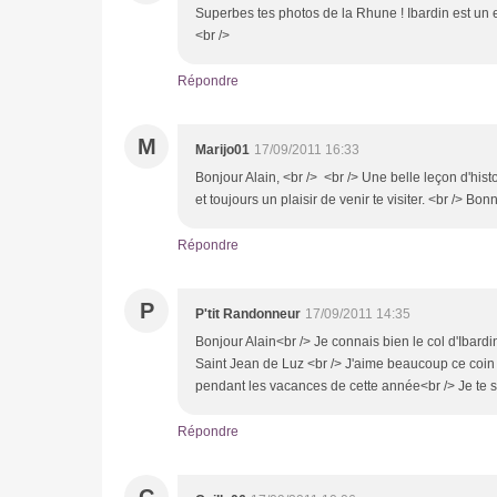
Superbes tes photos de la Rhune ! Ibardin est un e
<br />
Répondre
M
Marijo01
17/09/2011 16:33
Bonjour Alain, <br /> <br /> Une belle leçon d'his
et toujours un plaisir de venir te visiter. <br /> Bon
Répondre
P
P'tit Randonneur
17/09/2011 14:35
Bonjour Alain<br /> Je connais bien le col d'Ibardi
Saint Jean de Luz <br /> J'aime beaucoup ce coin
pendant les vacances de cette année<br /> Je te 
Répondre
C