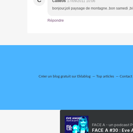
Caille06
17/09/2011 10:06
bonjour,joli paysage de montagne..bon samedi ,bi
Répondre
Créer un blog gratuit sur Eklablog
Top articles
Contact
FACE A - un podcast 
FACE A #30 : Eve A