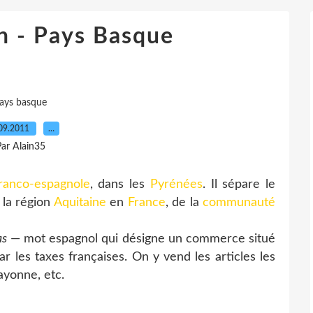
in - Pays Basque
ays basque
09.2011
…
ar Alain35
franco-espagnole
, dans les
Pyrénées
. Il sépare le
 la région
Aquitaine
en
France
, de la
communauté
as
— mot espagnol qui désigne un commerce situé
ar les taxes françaises. On y vend les articles les
ayonne, etc.